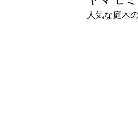
ヤマモミ
人気な庭木