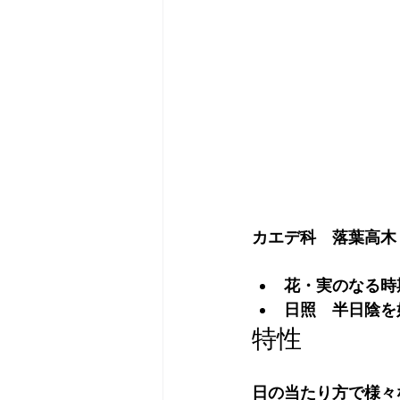
カエデ科　落葉高木
花・実のなる時
日照　半日陰を
特性
日の当たり方で様々