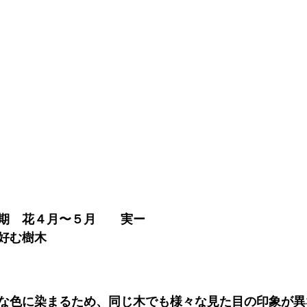
期　花４月〜５月　　実ー
好む樹木
な色に染まるため、同じ木でも様々な見た目の印象が異