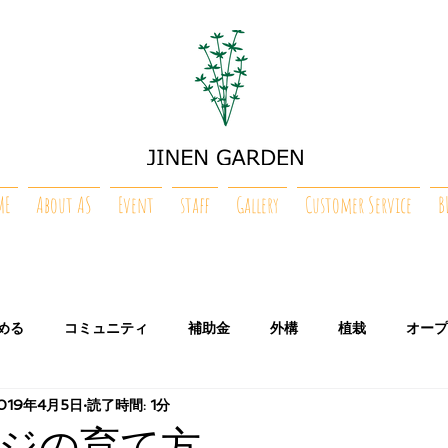
ME
About AS
Event
staff
Gallery
Customer Service
B
める
コミュニティ
補助金
外構
植栽
オープ
019年4月5日
読了時間: 1分
タ
ナ
ハ
マ
ヤ
美合の庭