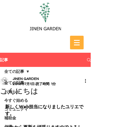
記事
全ての記事
JINEN GARDEN
全ての記事
2018年7月1日
読了時間: 1分
こんにちは
お知らせ
今すぐ始める
新しくWeb担当になりましたユリエで
コミュニティ
す。
補助金
外構