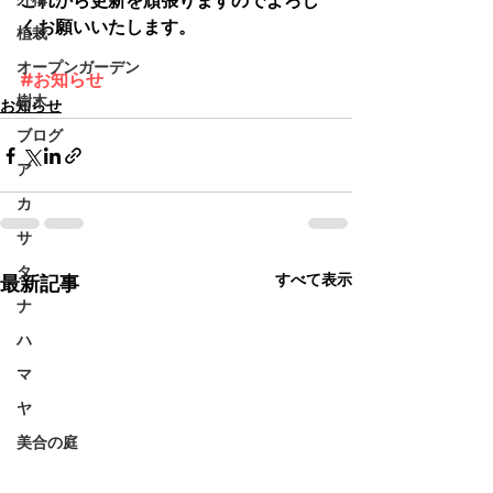
これから更新を頑張りますのでよろし
くお願いいたします。
植栽
オープンガーデン
#お知らせ
樹木
お知らせ
ブログ
ア
カ
サ
タ
すべて表示
最新記事
ナ
ハ
マ
ヤ
美合の庭