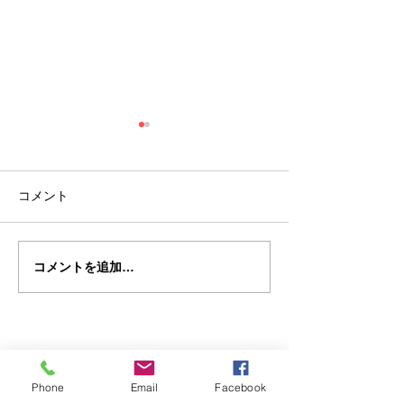
コメント
コメントを追加…
家を新築するなら外構
外構工事で使え
（庭）も一緒に考えたほ
はご存知ですか
うが良いというお話。
JINEN GARDEN
Phone
Email
Facebook
自然素材の庭。