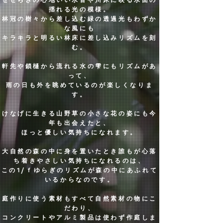
せせらぎの心地いい水音や川床に映る水面の
揺れる光の模様。
林冠の樹々から差し込む緑の透過光もわずか
な風にも
キラキラと明るい林床に差し込みリズムを刻
む。
​軒先や鎖樋から流れる水の雫にもリズムがあ
って、
雨の日も外を眺めているのが楽しくなりま
す。
けなげに生きる山野草の小さな花の姿にも今
年も出会えたと、
ほっと優しい気持ちになれます。
大自然の森の中に身を置いたとき誰もが心落
ち着きやさしい気持ちになれるのは、
この1/ｆゆらぎのリズムが森の中にあふれて
いるからなのです。
庭作りに使う素材もすべて自然素材の物にこ
だわり、
コンクリートやアルミ製品は使わず作庭しま