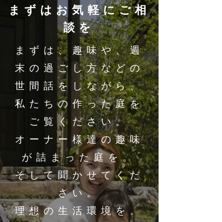
まずはお気軽にご相
談を
まずは、趣味や、週
末の過ごし方などの
世間話をしながら、
私たちの作った庭を
ご覧ください。
オーナー様達の趣味
が詰まった庭を。
そして聞かせてくだ
さい。
理想の生活環境を。