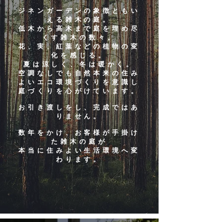
​ジネンガーデンの象徴ともい
える雑木の庭。
低木から高木まで庭を埋め尽
くす雑木の数々。
花、実、紅葉などの植物の変
化を感じる。
​夏は涼しく、冬は暖かく。
​空調なしでも自然本来の住み
よいエコ環境づくりを意識し
庭づくりを心がけています。
お引き渡しをし、完成ではあ
りません。
数年をかけ、お客様が手掛け
た雑木の庭が
本当に住みよい生活環境へ変
わります。