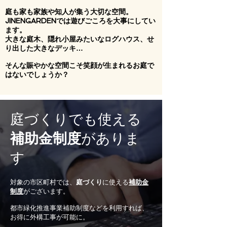
庭も家も家族や知人が集う大切な空間。
JINENGARDENでは遊びごころを大事にしてい
ます。
大きな庭木、隠れ小屋みたいなログハウス、せ
り出した大きなデッキ…
そんな賑やかな空間こそ笑顔が生まれるお庭で
はないでしょうか？
庭づくりでも使える
補助金制度
がありま
す
対象の市区町村では、
庭づくり
に使える
補助金
制度
がございます。
都市緑化推進事業補助制度などを利用すれば、
お得に外構工事が可能に。