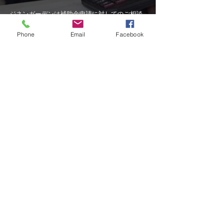
ジネンガーデンは補助金申請に対してのご相談
も、「環境づくり」のプロフェッショナルとし
て、あらゆる要望・問題を解決し、お客様だけ
Phone
Email
Facebook
のオンリーワンガーデンの夢を具現化するため
に、全力でお応えします。
各市町村により、対象となる補助金制度が異な
りますので、
​是非一度、
お気軽にご相談くださ
い。
JINEN GARDEN
自然素材の庭。
四季を感じる庭。
仲間の集う庭。
​​あなただけの『庭』をお作りいたします。
​是非お気軽にお問い合わせください。
​office
〒446-0051