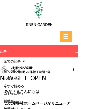
記事
全ての記事
JINEN GARDEN
全ての記事
2017年8月25日
読了時間: 1分
NEW SITE OPEN
お知らせ
今すぐ始める
みなさまこんにちは
コミュニティ
補助金
この度弊社ホームページがリニューア
外構