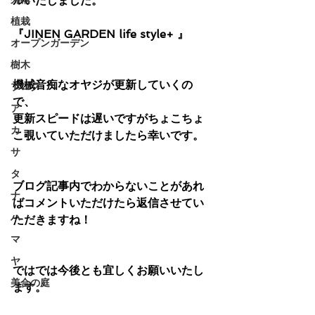
ルいたしました。
植栽
『JINEN GARDEN life style+ 』　
オープンガーデン
樹木
機械音痴なオヤジが更新していくの
ブログ
で、
ア
更新スピードは遅いですがちょこちょ
カ
こ覗いていただけましたら幸いです。
サ
タ
ブログ記事内でわからないことがあれ
ナ
ばコメントいただけたら返信させてい
ハ
ただきますね！
マ
ヤ
ではでは今後とも宜しくお願いいたし
美合の庭
ます。