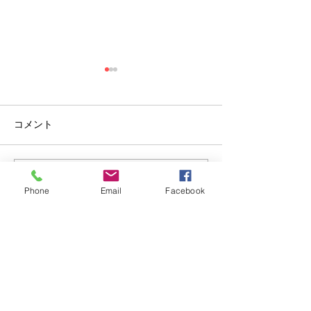
コメント
守山の庭
お庭の仕上げに。
コメントを追加…
Phone
Email
Facebook
JINEN GARDEN
自然素材の庭。
四季を感じる庭。
仲間の集う庭。