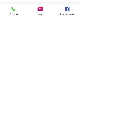
​是非お気軽にお問い合わせください。
​office
Phone
Email
Facebook
〒446-0051
愛知県安城市箕輪町唐生226-2
フリーダイヤル
​ 0120-028-217
tel
0566-71-3166
mail
info@jinengarden.com
平日は現場作業中の為、事務所にい
ない場合がありますので、一度お電
話をしてからご来社ください。
​お問い合わせはこちら
0120-028-217
Copyright ©
jinengarden.
All Rights
Reserved.